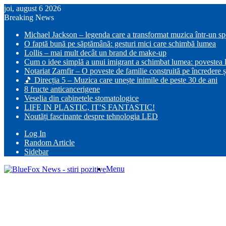
joi, august 6 2026
Breaking News
Michael Jackson – legenda care a transformat muzica într-un s
O faptă bună pe săptămână: gesturi mici care schimbă lumea
Lollis – mai mult decât un brand de make-up
Cum o idee simplă a unui imigrant a schimbat lumea: povestea lu
Notariat Zamfir – O poveste de familie construită pe încredere ș
🎵 Direcția 5 – Muzica care unește inimile de peste 30 de ani
8 fructe anticancerigene
Veselia din cabinetele stomatologice
LIFE IN PLASTIC, IT’S FANTASTIC!
Noutăți fascinante despre tehnologia LED
Log In
Random Article
Sidebar
Menu