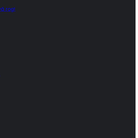
vă rog!
e