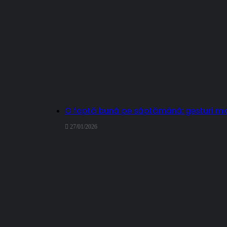
O faptă bună pe săptămână: gesturi mi
27/01/2026