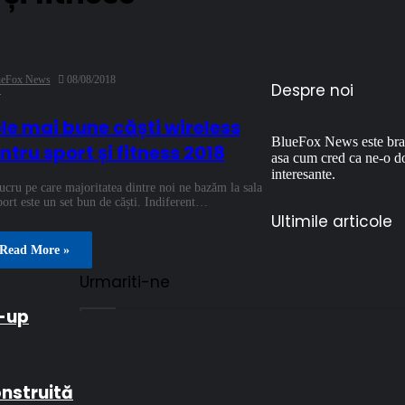
ueFox News
08/08/2018
Despre noi
4
le mai bune căști wireless
BlueFox News este brandu
ntru sport și fitness 2018
asa cum cred ca ne-o do
interesante.
ucru pe care majoritatea dintre noi ne bazăm la sala
port este un set bun de căști. Indiferent…
Ultimile articole
Read More »
Urmariti-ne
e-up
onstruită