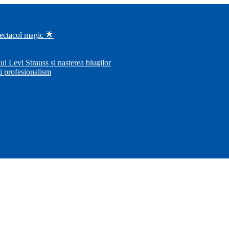
pectacol magic 🌟
i Levi Strauss și nașterea blugilor
i profesionalism