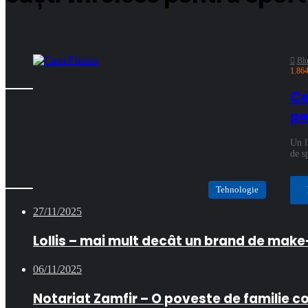
Bl
1.86
Ce
pe
Un l
de s
Tehnologie
27/11/2025
Lollis – mai mult decât un brand de mak
06/11/2025
Notariat Zamfir – O poveste de familie c