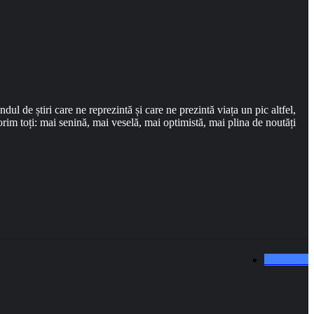
l de știri care ne reprezintă și care ne prezintă viața un pic altfel,
rim toți: mai senină, mai veselă, mai optimistă, mai plina de noutăți
0
Like-uri