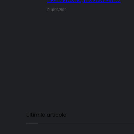
LIFE IN PLASTIC, IT’S FANTASTIC!
16/02/2019
Ultimile articole