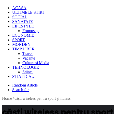
ACASA
ULTIMELE STIRI
SOCIAL
SANATATE
LIFESTYLE
Frumusețe
ECONOMIE
SPORT
MONDEN
TIMP LIBER
Travel
Vacante
Cultura si Media
TEHNOLOGIE
Stiinta
STIATI CA…
Random Article
Search for
Home
/
căști wireless pentru sport și fitness
căști wireless pentru sport 