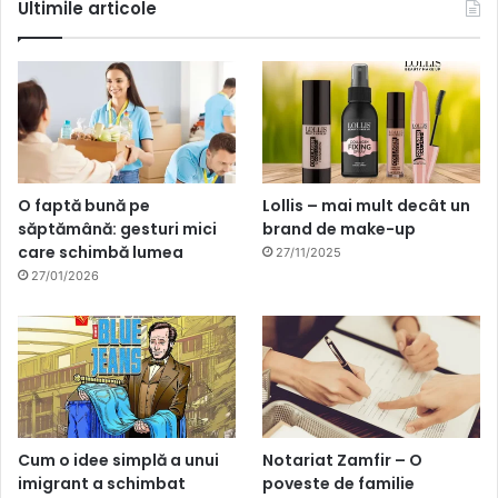
Ultimile articole
O faptă bună pe
Lollis – mai mult decât un
săptămână: gesturi mici
brand de make-up
care schimbă lumea
27/11/2025
27/01/2026
Cum o idee simplă a unui
Notariat Zamfir – O
imigrant a schimbat
poveste de familie