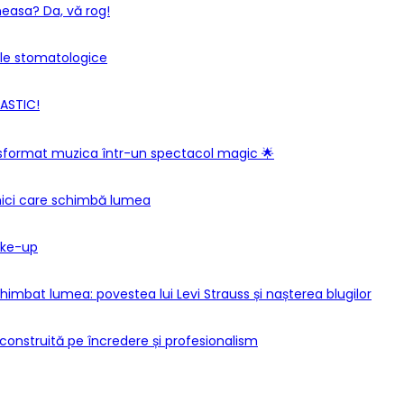
easa? Da, vă rog!
ele stomatologice
TASTIC!
sformat muzica într-un spectacol magic 🌟
ici care schimbă lumea
ake-up
imbat lumea: povestea lui Levi Strauss și nașterea blugilor
construită pe încredere și profesionalism