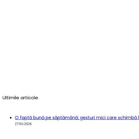
Ultimile articole
O faptă bună pe săptămână: gesturi mici care schimbă
27/01/2026