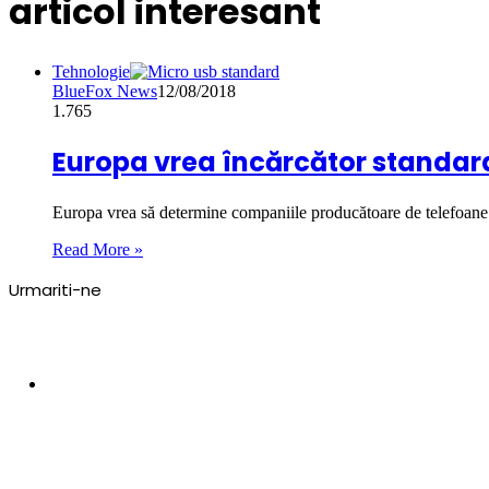
articol interesant
Tehnologie
BlueFox News
12/08/2018
1.765
Europa vrea încărcător standar
Europa vrea să determine companiile producătoare de telefoane m
Read More »
Urmariti-ne
0
Like-uri