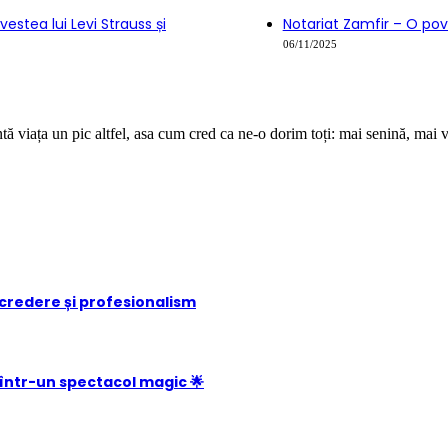
stea lui Levi Strauss și
Notariat Zamfir – O pov
06/11/2025
ă viața un pic altfel, asa cum cred ca ne-o dorim toți: mai senină, mai v
ncredere și profesionalism
într-un spectacol magic 🌟