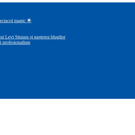
pectacol magic 🌟
i Levi Strauss și nașterea blugilor
i profesionalism