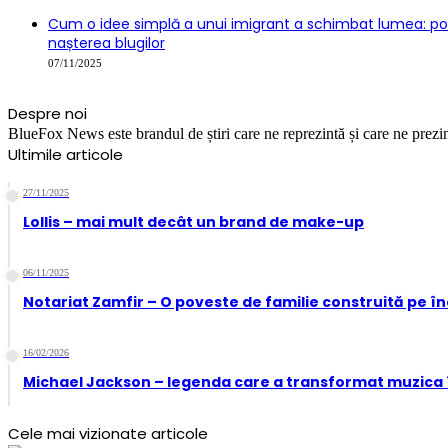
Cum o idee simplă a unui imigrant a schimbat lumea: pove
nașterea blugilor
07/11/2025
Despre noi
BlueFox News este brandul de știri care ne reprezintă și care ne prezint
Ultimile articole
27/11/2025
Lollis – mai mult decât un brand de make-up
06/11/2025
Notariat Zamfir – O poveste de familie construită pe î
16/02/2026
Michael Jackson – legenda care a transformat muzica 
Cele mai vizionate articole