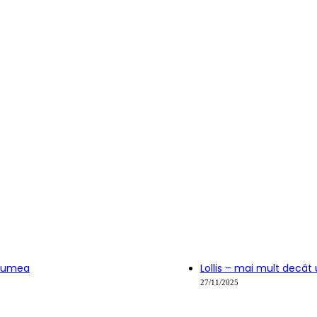
 lumea
Lollis – mai mult decâ
27/11/2025