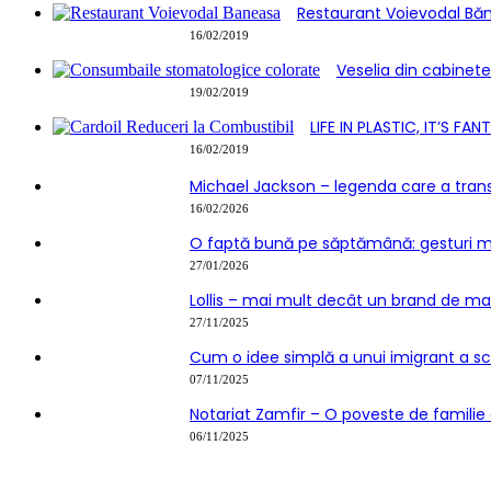
Restaurant Voievodal Băn
16/02/2019
Veselia din cabinet
19/02/2019
LIFE IN PLASTIC, IT’S FAN
16/02/2019
Michael Jackson – legenda care a tran
16/02/2026
O faptă bună pe săptămână: gesturi m
27/01/2026
Lollis – mai mult decât un brand de m
27/11/2025
Cum o idee simplă a unui imigrant a sch
07/11/2025
Notariat Zamfir – O poveste de familie 
06/11/2025