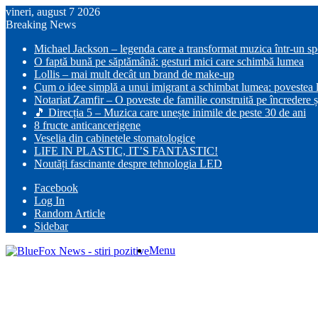
vineri, august 7 2026
Breaking News
Michael Jackson – legenda care a transformat muzica într-un s
O faptă bună pe săptămână: gesturi mici care schimbă lumea
Lollis – mai mult decât un brand de make-up
Cum o idee simplă a unui imigrant a schimbat lumea: povestea lu
Notariat Zamfir – O poveste de familie construită pe încredere ș
🎵 Direcția 5 – Muzica care unește inimile de peste 30 de ani
8 fructe anticancerigene
Veselia din cabinetele stomatologice
LIFE IN PLASTIC, IT’S FANTASTIC!
Noutăți fascinante despre tehnologia LED
Facebook
Log In
Random Article
Sidebar
Menu