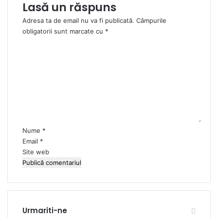
Lasă un răspuns
Adresa ta de email nu va fi publicată.
Câmpurile
obligatorii sunt marcate cu
*
C
o
m
e
n
t
a
r
i
Nume
*
u
Email
*
*
Site web
Urmariti-ne