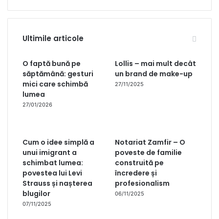
Ultimile articole
O faptă bună pe
Lollis – mai mult decât
săptămână: gesturi
un brand de make-up
mici care schimbă
27/11/2025
lumea
27/01/2026
Cum o idee simplă a
Notariat Zamfir – O
unui imigrant a
poveste de familie
schimbat lumea:
construită pe
povestea lui Levi
încredere și
Strauss și nașterea
profesionalism
blugilor
06/11/2025
07/11/2025