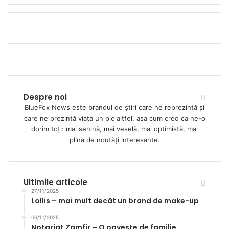
Despre noi
BlueFox News este brandul de știri care ne reprezintă și
care ne prezintă viața un pic altfel, asa cum cred ca ne-o
dorim toți: mai senină, mai veselă, mai optimistă, mai
plina de noutăți interesante.
Ultimile articole
27/11/2025
Lollis – mai mult decât un brand de make-up
06/11/2025
Notariat Zamfir – O poveste de familie