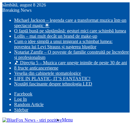
sâmbătă, august 8 2026
Breaking News
Michael Jackson – legenda care a transformat muzica într-un
spectacol magic 🌟
O faptă bună pe săptămână: gesturi mici care schimbă lumea
Lollis – mai mult decât un brand de make-up
Cum o idee simplă a unui imigrant a schimbat lumea:
povestea lui Levi Strauss și nașterea blugilor
Notariat Zamfir – O poveste de familie construită pe încredere
și profesionalism
🎵 Direcția 5 – Muzica care unește inimile de peste 30 de ani
8 fructe anticancerigene
Veselia din cabinetele stomatologice
LIFE IN PLASTIC, IT’S FANTASTIC!
Noutăți fascinante despre tehnologia LED
Facebook
Log In
Random Article
Sidebar
Menu