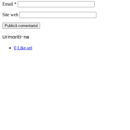
Email
*
Site web
Urmariti-ne
0
Like-uri