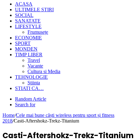
ACASA
ULTIMELE STIRI
SOCIAL
SANATATE
LIFESTYLE
Frumusețe
ECONOMIE
SPORT
MONDEN
TIMP LIBER
Travel
Vacante
Cultura si Media
TEHNOLOGIE
Stiinta
STIATI CA…
Random Article
Search for
Home
/
Cele mai bune căști wireless pentru sport și fitness
2018
/
Casti-Aftershokz-Trekz-Titanium
Casti-Aftershokz-Trekz-Titanium