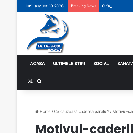
luni, august 10 2026
Breaking News
O faptă bună pe
ACASA
ULTIMELE STIRI
SOCIAL
SANAT
Random Article
Search for
Home
/
Ce cauzează căderea părului?
/
Motivul-cad
Motivul-caderi