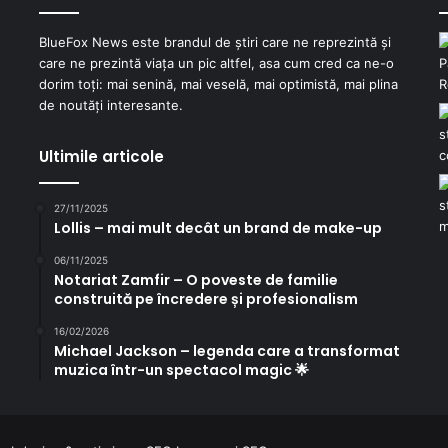
BlueFox News este brandul de știri care ne reprezintă și
care ne prezintă viața un pic altfel, asa cum cred ca ne-o
dorim toți: mai senină, mai veselă, mai optimistă, mai plina
de noutăți interesante.
Ultimile articole
27/11/2025
Lollis – mai mult decât un brand de make-up
06/11/2025
Notariat Zamfir – O poveste de familie
construită pe încredere și profesionalism
16/02/2026
Michael Jackson – legenda care a transformat
muzica într-un spectacol magic 🌟