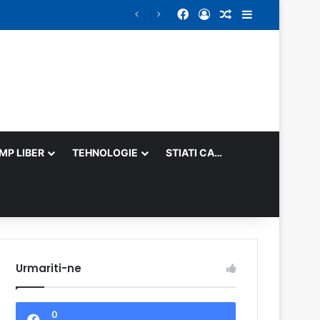
Facebook
Log In
Random Article
Sidebar
IMP LIBER
TEHNOLOGIE
STIATI CA…
Urmariti-ne
0