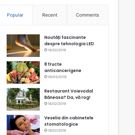
Popular
Recent
Comments
Noutăți fascinante
despre tehnologia LED
16/02/2019
8 fructe
anticancerigene
06/03/2019
Restaurant Voievodal
Băneasa? Da, vă rog!
16/02/2019
Veselia din cabinetele
stomatologice
19/02/2019