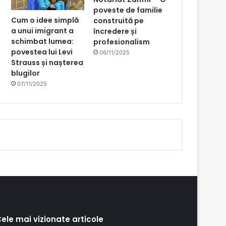
poveste de familie
Cum o idee simplă
construită pe
a unui imigrant a
încredere și
schimbat lumea:
profesionalism
povestea lui Levi
06/11/2025
Strauss și nașterea
blugilor
07/11/2025
ele mai vizionate articole