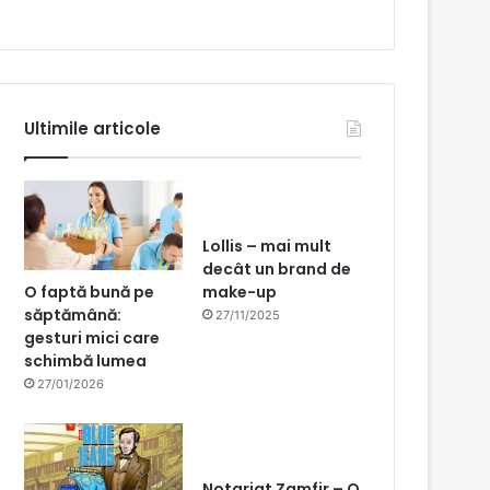
Ultimile articole
Lollis – mai mult
decât un brand de
O faptă bună pe
make-up
săptămână:
27/11/2025
gesturi mici care
schimbă lumea
27/01/2026
Notariat Zamfir – O