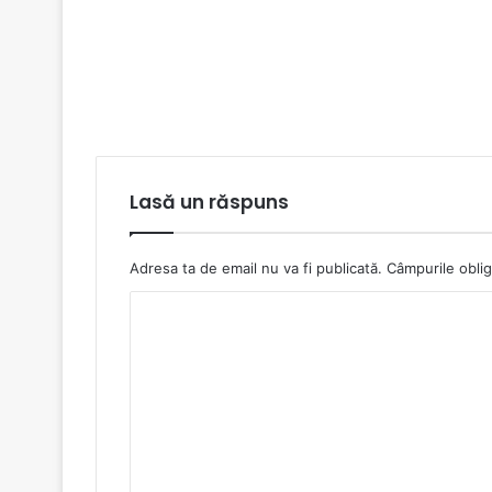
Lasă un răspuns
Adresa ta de email nu va fi publicată.
Câmpurile oblig
C
o
m
e
n
t