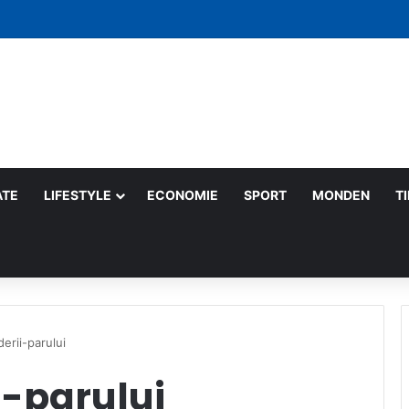
 săptămână: gesturi mici care schimbă lumea
ATE
LIFESTYLE
ECONOMIE
SPORT
MONDEN
T
erii-parului
i-parului