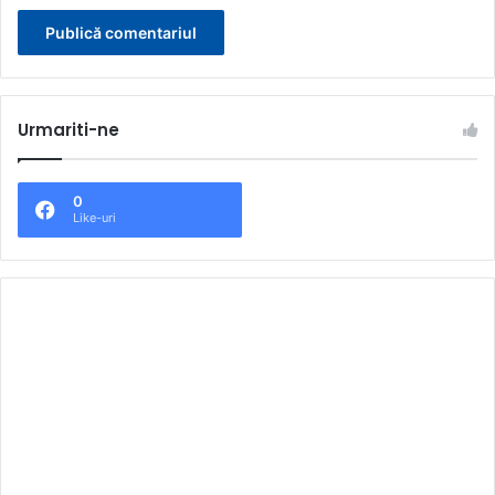
Urmariti-ne
0
Like-uri