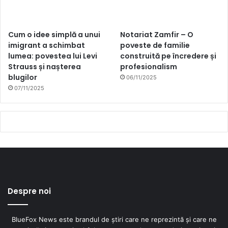
Cum o idee simplă a unui
Notariat Zamfir – O
imigrant a schimbat
poveste de familie
lumea: povestea lui Levi
construită pe încredere și
Strauss și nașterea
profesionalism
blugilor
06/11/2025
07/11/2025
Despre noi
BlueFox News este brandul de știri care ne reprezintă și care ne