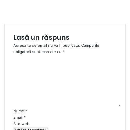
Lasă un răspuns
Adresa ta de email nu va fi publicată.
Câmpurile
obligatorii sunt marcate cu
*
C
o
m
e
n
t
a
r
i
Nume
*
u
Email
*
*
Site web