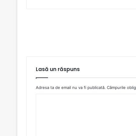
Lasă un răspuns
Adresa ta de email nu va fi publicată.
Câmpurile oblig
C
o
m
e
n