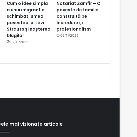
Cum o idee simplă
Notariat Zamfir – O
a unui imigrant a
poveste de familie
schimbat lumea:
construită pe
povestea lui Levi
încredere și
Strauss și nașterea
profesionalism
blugilor
06/11/2025
07/11/2025
ele mai vizionate articole