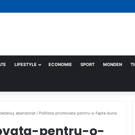
 săptămână: gesturi mici care schimbă lumea
ATE
LIFESTYLE
ECONOMIE
SPORT
MONDEN
T
n bebeluș abandonat
/
Politista-promovata-pentru-o-fapta-buna
ovata-pentru-o-