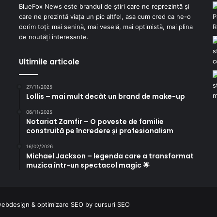
BlueFox News este brandul de știri care ne reprezintă și
care ne prezintă viața un pic altfel, asa cum cred ca ne-o
dorim toți: mai senină, mai veselă, mai optimistă, mai plina
de noutăți interesante.
Ultimile articole
27/11/2025
Lollis – mai mult decât un brand de make-up
06/11/2025
Notariat Zamfir – O poveste de familie
construită pe încredere și profesionalism
16/02/2026
Michael Jackson – legenda care a transformat
muzica într-un spectacol magic 🌟
ebdesign
&
optimizare SEO
by
cursuri SEO