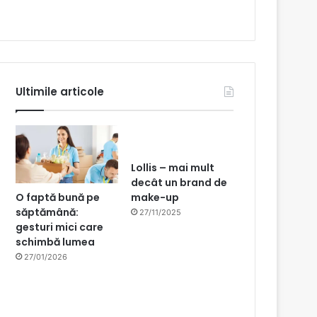
Ultimile articole
Lollis – mai mult
decât un brand de
O faptă bună pe
make-up
săptămână:
27/11/2025
gesturi mici care
schimbă lumea
27/01/2026