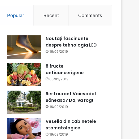
Popular
Recent
Comments
Noutăți fascinante
despre tehnologia LED
16/02/2019
8 fructe
anticancerigene
06/03/2019
Restaurant Voievodal
Băneasa? Da, vă rog!
16/02/2019
Veselia din cabinetele
stomatologice
19/02/2019