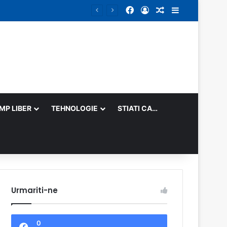
Facebook
Log In
Random Article
Sidebar
IMP LIBER
TEHNOLOGIE
STIATI CA…
Urmariti-ne
0