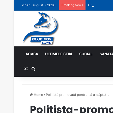
vineri, august 7 2026
Breaking News
O faptă bună pe
ACASA
ULTIMELE STIRI
SOCIAL
SANAT
Random Article
Search for
Home
/
Politistă promovată pentru că a alăptat u
Politista-prom