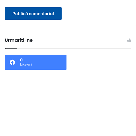
Urmariti-ne
0
Like-uri